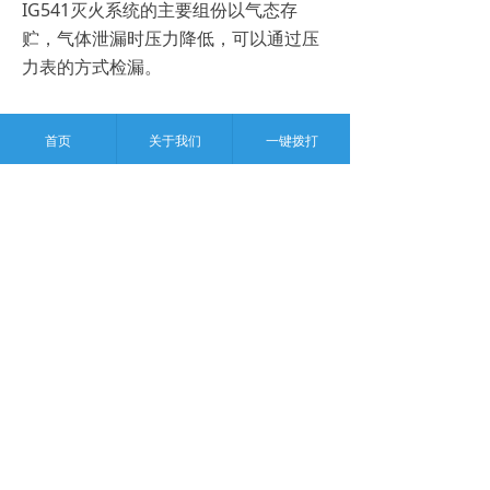
IG541灭火系统的主要组份以气态存
贮，气体泄漏时压力降低，可以通过压
力表的方式检漏。
3、IG541的浸渍时间
¥
0.00
首页
关于我们
一键拨打
电话
浸渍时间是指IG541喷放以后，需要在
防护区内维持设计规定的灭火剂浓度，
使火灾完全熄灭所需的时间。
灭火浸渍时间应符合下列规定：
1 木材、纸张、织物等固体表面火
灾，宜采用20分钟；
2 通讯机房、电子计算机房内的电气
设备火灾，宜采用10分钟；
3 其它固体表面火灾，宜采用10分
钟。
4、IG541的充装密度